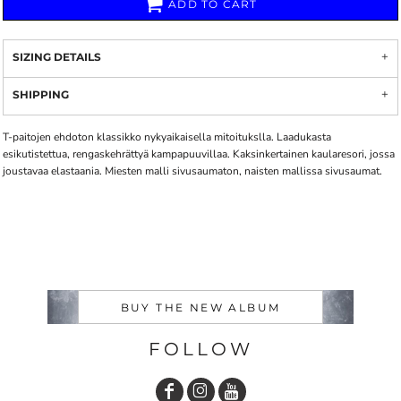
ADD TO CART
SIZING DETAILS
SHIPPING
T-paitojen ehdoton klassikko nykyaikaisella mitoitukslla. Laadukasta
esikutistettua, rengaskehrättyä kampapuuvillaa. Kaksinkertainen kaularesori, jossa
joustavaa elastaania. Miesten malli sivusaumaton, naisten mallissa sivusaumat.
BUY THE NEW ALBUM
FOLLOW