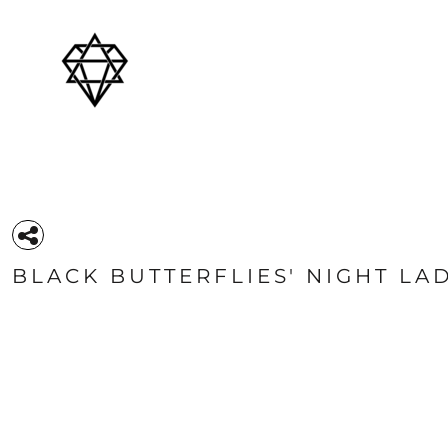
{CC} - {CN}
HOODIES AND COLLEGE SHIRTS
PRODUCTS
PRODUCTS
T-SHIRTS
OTHER PRODUCTS
CONTACT
LOGIN
REGISTER
CART: 0 ITEM
CURRENCY:
BLACK BUTTERFLIES' NIGHT LAD