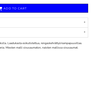
ADD TO CART
ukslla. Laadukasta esikutistettua, rengaskehrättyä kampapuuvillaa.
aania. Miesten malli sivusaumaton, naisten mallissa sivusaumat.